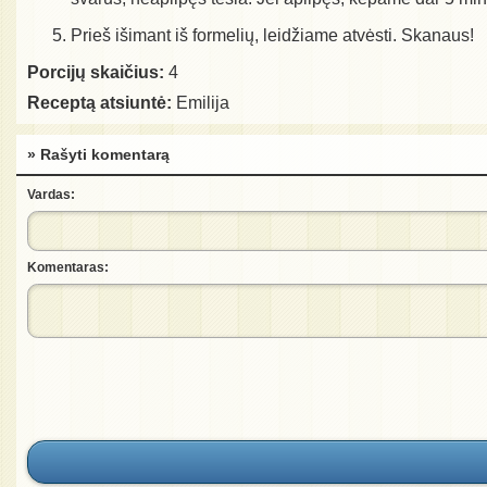
Prieš išimant iš formelių, leidžiame atvėsti. Skanaus!
Porcijų skaičius:
4
Receptą atsiuntė:
Emilija
» Rašyti komentarą
Vardas:
Komentaras: