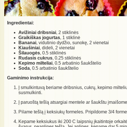
Ingredientai:
Avižiniai dribsniai
, 2 stiklinės
Graikiškas jogurtas
, 1 stiklinė
Bananai
, vidutinio dydžio, sunokę, 2 vienetai
Kiaušiniai
, dideli, 2 vienetai
Šilauogės
, 0.5 stiklinės
Rudasis cukrus
, 0.25 stiklinės
Kepimo milteliai
, 0.5 arbatinio šaukštelio
Soda
, 0.5 arbatinio šaukštelio
Gaminimo instrukcija:
Į smulkintuvą beriame dribsnius, cukrų, kepimo milteli
susmulkinti.
Į paruoštą tešlą atsargiai mentele ar šaukštu įmaišom
Pilame tešlą į keksiukų formeles. Pripildome 3/4 formel
Kepame keksiukus iki 200 C laipsnių įkaitintoje orkaitė
švarus, neaplipęs tešla. Jei aplipęs, kepame dar 5 min. 