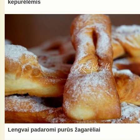
kepurėlėmis
Lengvai padaromi purūs žagarėliai