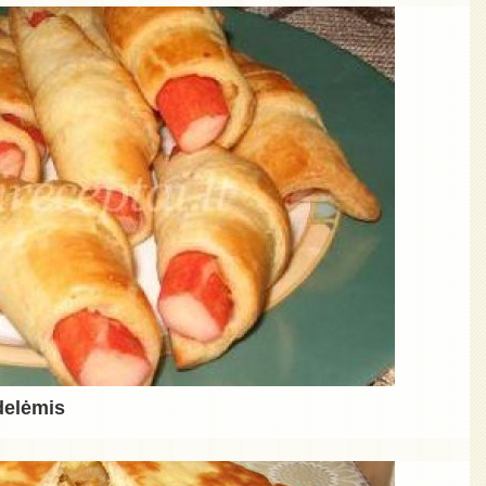
delėmis