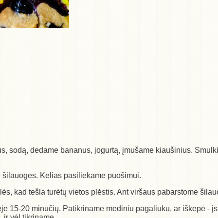
us, sodą, dedame bananus, jogurtą, įmušame kiaušinius. Smulkinam
e šilauoges. Kelias pasiliekame puošimui.
ės, kad tešla turėtų vietos plėstis. Ant viršaus pabarstome šilau
je 15-20 minučių. Patikriname mediniu pagaliuku, ar iškepė - įsm
ir vėl tikriname.