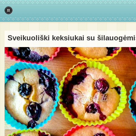
Sveikuoliški keksiukai su šilauogėmi