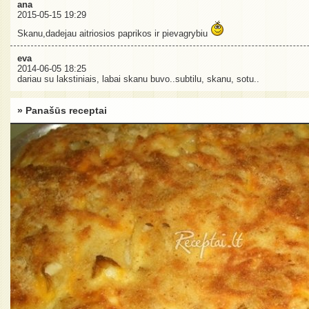
ana
2015-05-15 19:29
Skanu,dadejau aitriosios paprikos ir pievagrybiu
eva
2014-06-05 18:25
dariau su lakstiniais, labai skanu buvo..subtilu, skanu, sotu..
» Panašūs receptai