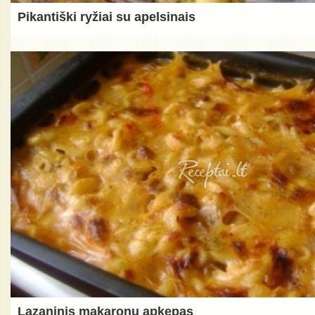
Pikantiški ryžiai su apelsinais
Lazaninis makaronų apkepas