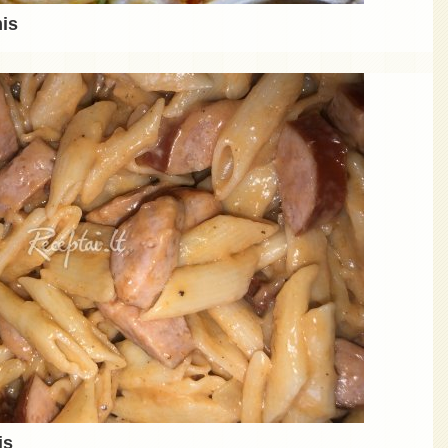
is
is