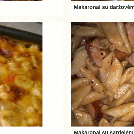
Makaronai su daržovėm
Makaronai su sardelėm