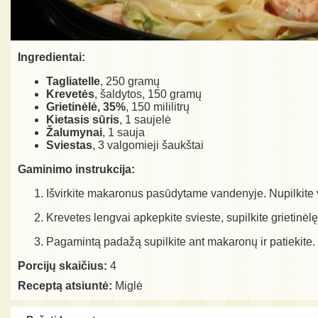
Ingredientai:
Tagliatelle
, 250 gramų
Krevetės
, šaldytos, 150 gramų
Grietinėlė, 35%
, 150 mililitrų
Kietasis sūris
, 1 saujelė
Žalumynai
, 1 sauja
Sviestas
, 3 valgomieji šaukštai
Gaminimo instrukcija:
Išvirkite makaronus pasūdytame vandenyje. Nupilkite
Krevetes lengvai apkepkite svieste, supilkite grietinėl
Pagamintą padažą supilkite ant makaronų ir patiekite.
Porcijų skaičius:
4
Receptą atsiuntė:
Miglė