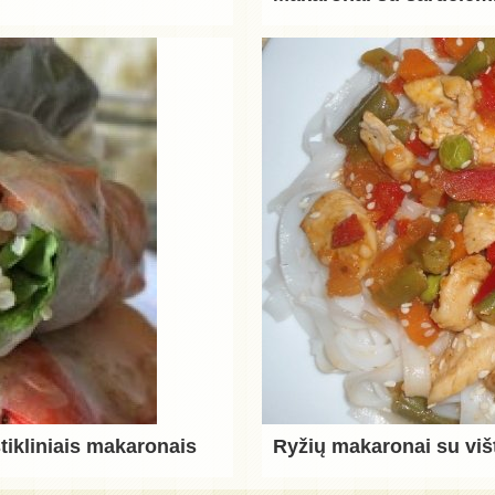
stikliniais makaronais
Ryžių makaronai su viš