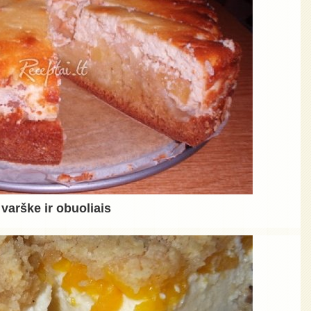
varške ir obuoliais