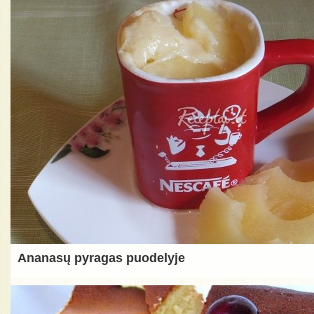
Ananasų pyragas puodelyje