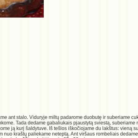
ame ant stalo. Viduryje miltų padarome duobutę ir suberiame cukr
inkome. Tada dedame gabaliukais pjaustytą sviestą, suberiame mig
ikome ją kurį šaldytuve. Iš tešlos iškočiojame du lakštus: vieną s
 nuo kraštų paliekame neteptą. Ant viršaus rombeliais dedame te