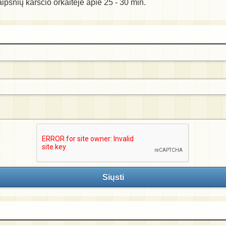
ipsnių karščio orkaitėje apie 25 - 30 min.
Siųsti