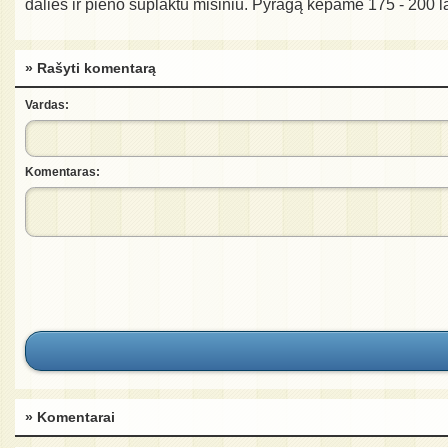
dalies ir pieno suplaktu mišiniu. Pyragą kepame 175 - 200 la
» Rašyti komentarą
Vardas:
Komentaras:
» Komentarai