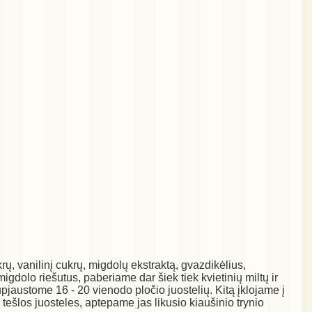
ų, vanilinį cukrų, migdolų ekstraktą, gvazdikėlius,
dolo riešutus, paberiame dar šiek tiek kvietinių miltų ir
upjaustome 16 - 20 vienodo pločio juostelių. Kitą įklojame į
šlos juosteles, aptepame jas likusio kiaušinio trynio