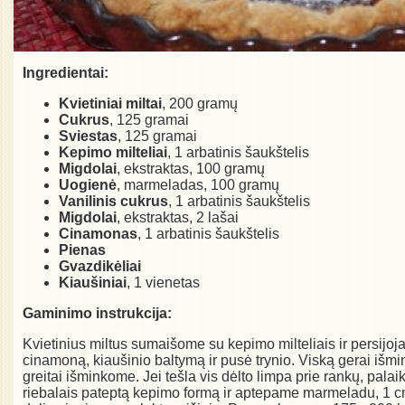
Ingredientai:
Kvietiniai miltai
, 200 gramų
Cukrus
, 125 gramai
Sviestas
, 125 gramai
Kepimo milteliai
, 1 arbatinis šaukštelis
Migdolai
, ekstraktas, 100 gramų
Uogienė
, marmeladas, 100 gramų
Vanilinis cukrus
, 1 arbatinis šaukštelis
Migdolai
, ekstraktas, 2 lašai
Cinamonas
, 1 arbatinis šaukštelis
Pienas
Gvazdikėliai
Kiaušiniai
, 1 vienetas
Gaminimo instrukcija:
Kvietinius miltus sumaišome su kepimo milteliais ir persijoj
cinamoną, kiaušinio baltymą ir pusė trynio. Viską gerai išm
greitai išminkome. Jei tešla vis dėlto limpa prie rankų, pala
riebalais pateptą kepimo formą ir aptepame marmeladu, 1 cm