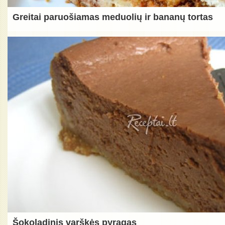
Greitai paruošiamas meduolių ir bananų tortas
Šokoladinis varškės pyragas