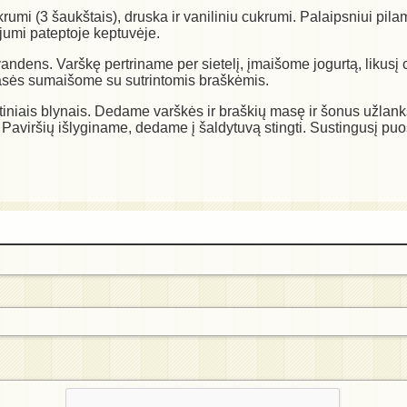
umi (3 šaukštais), druska ir vaniliniu cukrumi. Palaipsniui pil
ejumi pateptoje keptuvėje.
dens. Varškę pertriname per sietelį, įmaišome jogurtą, likusį cu
asės sumaišome su sutrintomis braškėmis.
etiniais blynais. Dedame varškės ir braškių masę ir šonus užlan
 Paviršių išlyginame, dedame į šaldytuvą stingti. Sustingusį p