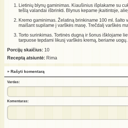
Lietinių blynų gaminimas. Kiaušinius išplakame su cukr
tešlą valandai išbrinkti. Blynus kepame įkaitintoje, ali
Kremo gaminimas. Želatiną brinkiname 100 ml. šalto van
maišant supilame į varškės masę. Trečdalį varškės m
Torto surinkimas. Tortinės dugną ir šonus išklojame li
tarpuose tepdami likusį varškės kremą, beriame uogų.
Porcijų skaičius:
10
Receptą atsiuntė:
Rima
» Rašyti komentarą
Vardas:
Komentaras: