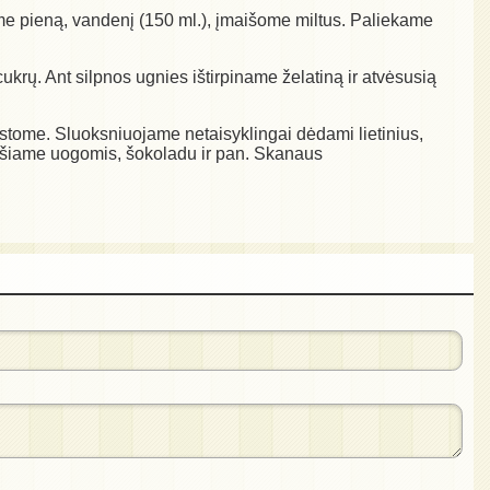
ame pieną, vandenį (150 ml.), įmaišome miltus. Paliekame
krų. Ant silpnos ugnies ištirpiname želatiną ir atvėsusią
kstome. Sluoksniuojame netaisyklingai dėdami lietinius,
uošiame uogomis, šokoladu ir pan. Skanaus