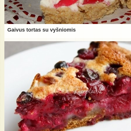
Gaivus tortas su vyšniomis