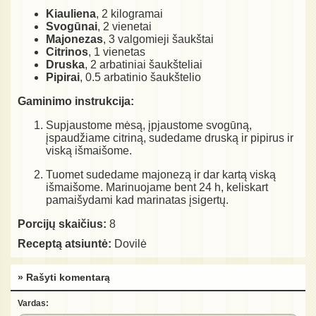
Kiauliena
, 2 kilogramai
Svogūnai
, 2 vienetai
Majonezas
, 3 valgomieji šaukštai
Citrinos
, 1 vienetas
Druska
, 2 arbatiniai šaukšteliai
Pipirai
, 0.5 arbatinio šaukštelio
Gaminimo instrukcija:
Supjaustome mėsą, įpjaustome svogūną,
įspaudžiame citriną, sudedame druską ir pipirus ir
viską išmaišome.
Tuomet sudedame majonezą ir dar kartą viską
išmaišome. Marinuojame bent 24 h, keliskart
pamaišydami kad marinatas įsigertų.
Porcijų skaičius:
8
Receptą atsiuntė:
Dovilė
» Rašyti komentarą
Vardas: