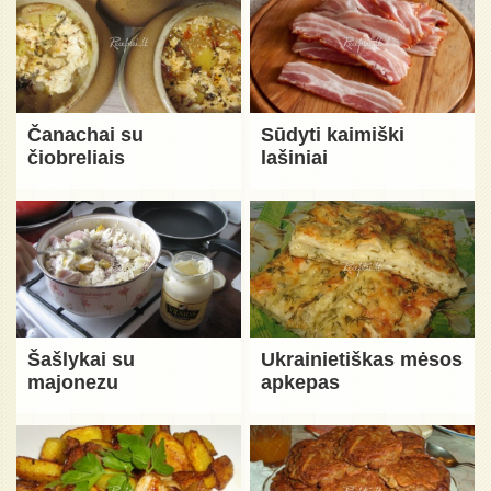
Čanachai su
Sūdyti kaimiški
čiobreliais
lašiniai
Šašlykai su
Ukrainietiškas mėsos
majonezu
apkepas