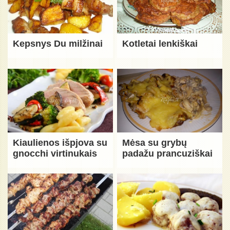
Kepsnys Du milžinai
Kotletai lenkiškai
Kiaulienos išpjova su
Mėsa su grybų
gnocchi virtinukais
padažu prancuziškai