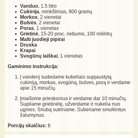
Vanduo
, 1.5 litro
Cukinija
, minkštimas, 800 gramų
Morkos
, 2 vienetai
Bulvės
, 2 vienetai
Poras
, 1 vienetas
Grietinė
, 15-20 proc. riebumo, 100 mililitrų
Malti juodieji pipirai
Druska
Krapai
Svogūnų laiškai
, 1 vienetas
Gaminimo instrukcija:
Į vandenį sudedame kubeliais supjaustytą
cukiniją, morkas, svogūną, bulves, porą ir verdame
apie 15 minučių.
Įmaišome prieskonius ir verdame dar 10 minučių.
Supilame grietinėlę, užverdame ir nukelia nuo
ugnies. Sriubą sutriname. Suberiame smulkintus
žalumynus.
Porcijų skaičius:
6