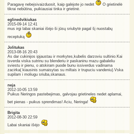
Paragavę nebeįsivaizduosit, kaip galėjote jo nedėt
O grietinėlė
tikrai nebūtina, puikiausiai tinka ir grietinė.
eglinedvikiukas
2015-09-14 12:41
mus irgi labai skaniai išėjo ši jūsų sriubytė pagal šį nuostabų
receptuką
Jolitukas
2013-08-16 20:43
As dar cukinijos ipjaustau ir morkytes,kubelis darzoviu sultinio.Kai
isverda viska sutrinu su blenderiu ir paskaninu mazu gabaleliu
sviestu ir pienu, o atskiram puode bunu issiverdus vadinama
zacirka( kiausinis sumaisytas su miltais ir trupuciu vandeniu).Vska
supilam i moliugu sriuba,skanaus.
neja
2012-10-05 13:59
Puikus Neringos pastebejimas, galvojau grietineles nedet aplamai,
bet pienas - puikus sprendimas! Aciu, Neringa!
Brigita
2012-08-30 22:59
Labai skaniai išėjo