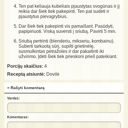
Ten pat keliauja kubeliais pjaustytas svogūnas ir jį
reikia dar šiek tiek pakepinti. Ten pat sudėti ir
pjaustytus pievagrybius.
Dar šiek tiek pakepinti vis pamaišant. Pasūdyti,
papipiriuoti. Viską suversti į sriubą. Pavirti 5 min.
Sriubą pertrinti (blenderiu, mikseriu, kombainu).
Suberti tarkuotą sūrį, supilti grietinėlę,
susmulkintas petražoles ir dar pakaitinti iki
užvirimo. Įdėti šiek tiek prieskoni prieš pateikiant.
Porcijų skaičius:
4
Receptą atsiuntė:
Dovilė
» Rašyti komentarą
Vardas:
Komentaras: