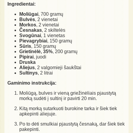
Ingredientai:
Moliūgai
, 700 gramų
Bulvės
, 2 vienetai
Morkos
, 2 vienetai
Česnakas
, 2 skiltelės
Svogūnai
, 1 vienetas
Pievagrybiai
, 150 gramų
Sūris
, 150 gramų
Grietinėlė, 35%
, 200 gramų
Pipirai
, juodi
Druska
Aliejus
, 2 valgomieji šaukštai
Sultinys
, 2 litrai
Gaminimo instrukcija:
Moliūgą, bulves ir vieną griežinėliais pjaustytą
morką sudėti į sultinį ir pavirti 20 min.
Kitą morką sutarkuoti burokine tarka ir šiek tiek
apkepinti aliejuje.
Po to dėti smulkiai pjaustytą česnaką, dar šiek tiek
pakepinti.