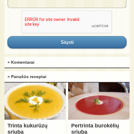
Siųsti
» Komentarai
» Panašūs receptai
Trinta kukurūzų
Pertrinta burokėlių
sriuba
sriuba