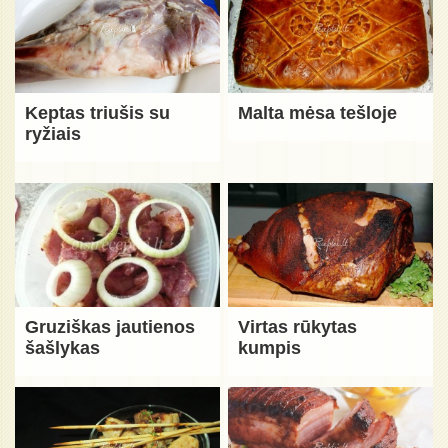
Keptas triušis su
Malta mėsa tešloje
ryžiais
Gruziškas jautienos
Virtas rūkytas
šašlykas
kumpis