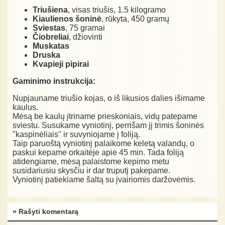
Triušiena
, visas triušis, 1.5 kilogramo
Kiaulienos šoninė
, rūkyta, 450 gramų
Sviestas
, 75 gramai
Čiobreliai
, džiovinti
Muskatas
Druska
Kvapieji pipirai
Gaminimo instrukcija:
Nupjauname triušio kojas, o iš likusios dalies išimame
kaulus.
Mėsą be kaulų įtriname prieskoniais, vidų patepame
sviestu. Susukame vyniotinį, perrišam jį trimis šoninės
"kaspinėliais" ir suvyniojame į foliją.
Taip paruoštą vyniotinį palaikome keletą valandų, o
paskui kepame orkaitėje apie 45 min. Tada foliją
atidengiame, mėsą palaistome kepimo metu
susidariusiu skysčiu ir dar truputį pakepame.
Vyniotinį patiekiame šaltą su įvairiomis daržovėmis.
» Rašyti komentarą