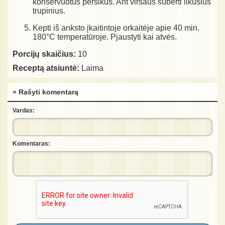
konservuotus persikus. Ant viršaus suberti likusius
trupinius.
Kepti iš anksto įkaitintoje orkaitėje apie 40 min.
180°C temperatūroje. Pjaustyti kai atvės.
Porcijų skaičius:
10
Receptą atsiuntė:
Laima
» Rašyti komentarą
Vardas:
Komentaras: