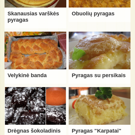
Skanausias varškės
Obuolių pyragas
pyragas
Velykinė banda
Pyragas su persikais
Drėgnas šokoladinis
Pyragas "Karpatai"