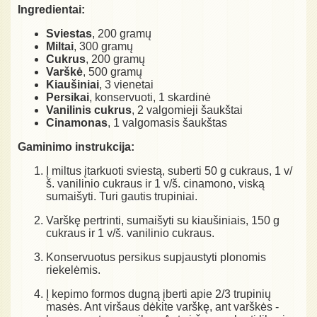
Ingredientai:
Sviestas
, 200 gramų
Miltai
, 300 gramų
Cukrus
, 200 gramų
Varškė
, 500 gramų
Kiaušiniai
, 3 vienetai
Persikai
, konservuoti, 1 skardinė
Vanilinis cukrus
, 2 valgomieji šaukštai
Cinamonas
, 1 valgomasis šaukštas
Gaminimo instrukcija:
Į miltus įtarkuoti sviestą, suberti 50 g cukraus, 1 v/
š. vanilinio cukraus ir 1 v/š. cinamono, viską
sumaišyti. Turi gautis trupiniai.
Varškę pertrinti, sumaišyti su kiaušiniais, 150 g
cukraus ir 1 v/š. vanilinio cukraus.
Konservuotus persikus supjaustyti plonomis
riekelėmis.
Į kepimo formos dugną įberti apie 2/3 trupinių
masės. Ant viršaus dėkite varškę, ant varškės -