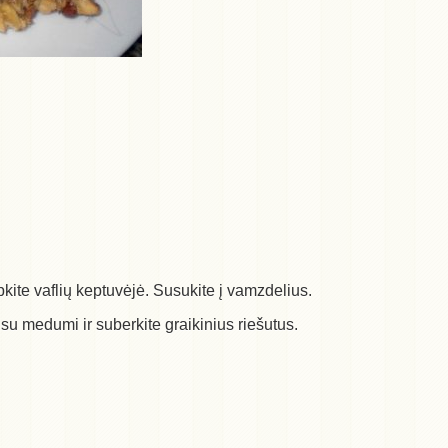
epkite vaflių keptuvėjė. Susukite į vamzdelius.
 su medumi ir suberkite graikinius riešutus.