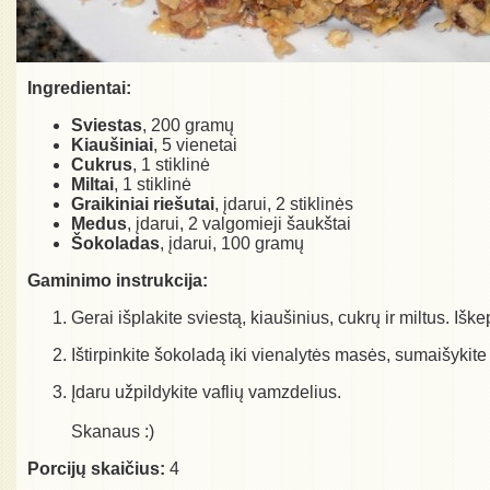
Ingredientai:
Sviestas
, 200 gramų
Kiaušiniai
, 5 vienetai
Cukrus
, 1 stiklinė
Miltai
, 1 stiklinė
Graikiniai riešutai
, įdarui, 2 stiklinės
Medus
, įdarui, 2 valgomieji šaukštai
Šokoladas
, įdarui, 100 gramų
Gaminimo instrukcija:
Gerai išplakite sviestą, kiaušinius, cukrų ir miltus. Išk
Ištirpinkite šokoladą iki vienalytės masės, sumaišykite
Įdaru užpildykite vaflių vamzdelius.
Skanaus :)
Porcijų skaičius:
4