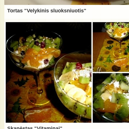
Tortas "Velykinis sluoksniuotis"
Skanėstas "Vitaminai"