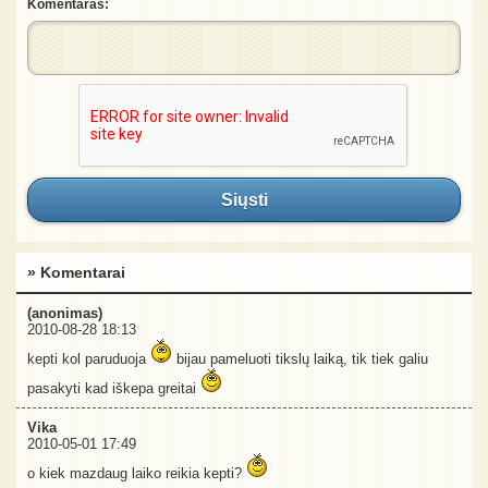
Komentaras:
Siųsti
» Komentarai
(anonimas)
2010-08-28 18:13
kepti kol paruduoja
bijau pameluoti tikslų laiką, tik tiek galiu
pasakyti kad iškepa greitai
Vika
2010-05-01 17:49
o kiek mazdaug laiko reikia kepti?