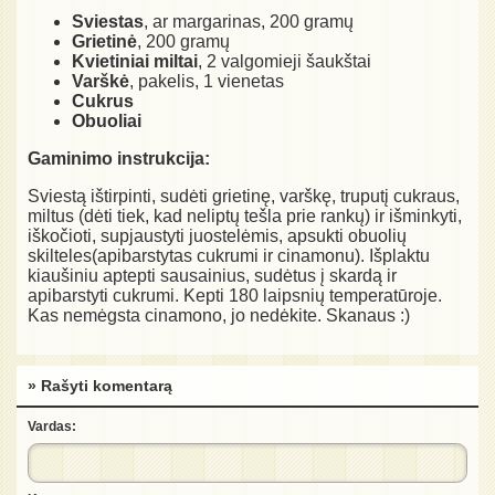
Sviestas
, ar margarinas, 200 gramų
Grietinė
, 200 gramų
Kvietiniai miltai
, 2 valgomieji šaukštai
Varškė
, pakelis, 1 vienetas
Cukrus
Obuoliai
Gaminimo instrukcija:
Sviestą ištirpinti, sudėti grietinę, varškę, truputį cukraus,
miltus (dėti tiek, kad neliptų tešla prie rankų) ir išminkyti,
iškočioti, supjaustyti juostelėmis, apsukti obuolių
skilteles(apibarstytas cukrumi ir cinamonu). Išplaktu
kiaušiniu aptepti sausainius, sudėtus į skardą ir
apibarstyti cukrumi. Kepti 180 laipsnių temperatūroje.
Kas nemėgsta cinamono, jo nedėkite. Skanaus :)
» Rašyti komentarą
Vardas: