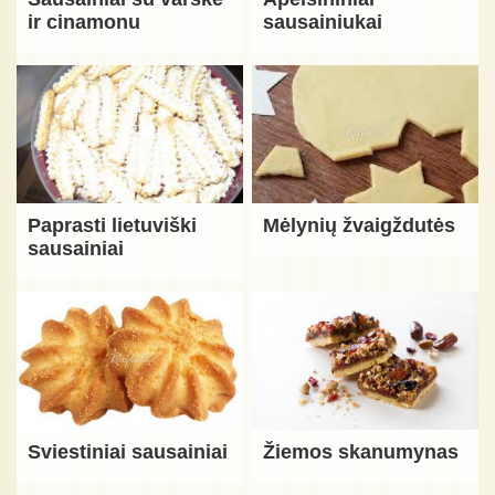
ir cinamonu
sausainiukai
Paprasti lietuviški
Mėlynių žvaigždutės
sausainiai
Sviestiniai sausainiai
Žiemos skanumynas