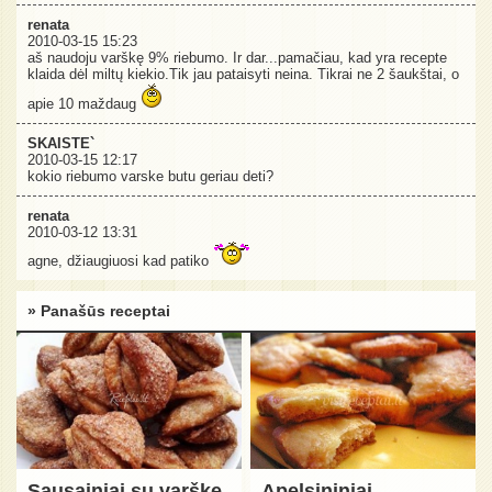
renata
2010-03-15 15:23
aš naudoju varškę 9% riebumo. Ir dar...pamačiau, kad yra recepte
klaida dėl miltų kiekio.Tik jau pataisyti neina. Tikrai ne 2 šaukštai, o
apie 10 maždaug
SKAISTE`
2010-03-15 12:17
kokio riebumo varske butu geriau deti?
renata
2010-03-12 13:31
agne, džiaugiuosi kad patiko
» Panašūs receptai
Sausainiai su varške
Apelsininiai