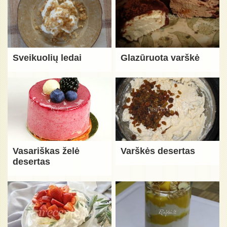
Sveikuolių ledai
Glazūruota varškė
Vasariškas želė
Varškės desertas
desertas