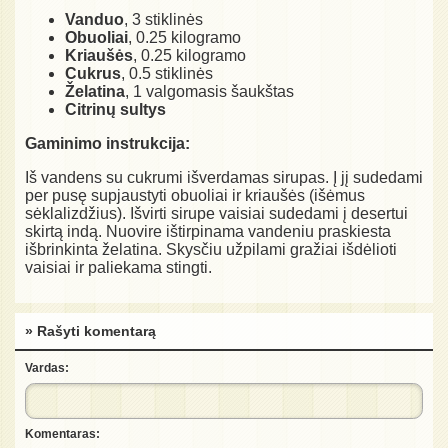
Vanduo
, 3 stiklinės
Obuoliai
, 0.25 kilogramo
Kriaušės
, 0.25 kilogramo
Cukrus
, 0.5 stiklinės
Želatina
, 1 valgomasis šaukštas
Citrinų sultys
Gaminimo instrukcija:
Iš vandens su cukrumi išverdamas sirupas. Į jį sudedami
per pusę supjaustyti obuoliai ir kriaušės (išėmus
sėklalizdžius). Išvirti sirupe vaisiai sudedami į desertui
skirtą indą. Nuovire ištirpinama vandeniu praskiesta
išbrinkinta želatina. Skysčiu užpilami gražiai išdėlioti
vaisiai ir paliekama stingti.
» Rašyti komentarą
Vardas:
Komentaras: