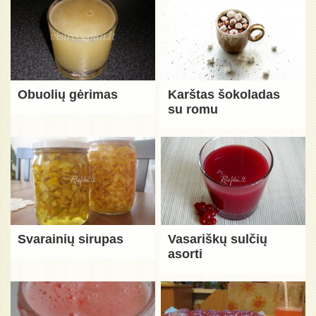
Obuolių gėrimas
Karštas šokoladas
su romu
Svarainių sirupas
Vasariškų sulčių
asorti