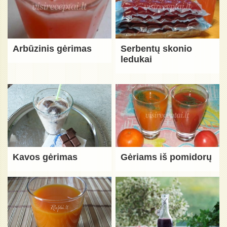
Arbūzinis gėrimas
Serbentų skonio
ledukai
Kavos gėrimas
Gėriams iš pomidorų