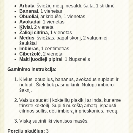
Arbata
, šviežių mėtų, nesaldi, šalta, 1 stiklinė
Bananai
, 1 vienetas
Obuoliai
, ar kriaušė, 1 vienetas
Avokadai
, 1 vienetas
Kiviai
, 2 vienetai
Žalioji citrina
, 1 vienetas
Medus
, šviežias, pagal skonį, 2 valgomieji
šaukštai
Imbieras
, 1 centimetras
Ciberžolė
, 2 vienetai
Malti juodieji pipirai
, 1 žiupsnelis
Gaminimo instrukcija:
Kivius, obuolius, bananus, avokadus nuplauti ir
nulupti. Šiek tiek pasmulkinti. Nulupti imbiero
šaknį.
Vaisius sudėti į kokteilių plakiklį ar indą, kuriame
trinsite kokteilį. Supilti nukoštą arbatą, įspausti
citrinos sultis, dėti imbierą ir prieskonius, medų.
Viską sutrinti iki vientisos masės.
Porcijų skaičius:
3