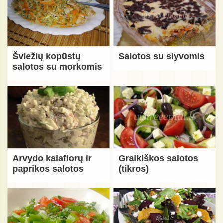
Šviežių kopūstų
Salotos su slyvomis
salotos su morkomis
Arvydo kalafiorų ir
Graikiškos salotos
paprikos salotos
(tikros)