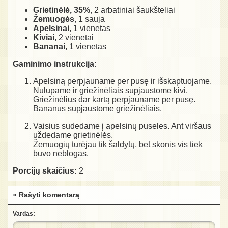
Grietinėlė, 35%
, 2 arbatiniai šaukšteliai
Žemuogės
, 1 sauja
Apelsinai
, 1 vienetas
Kiviai
, 2 vienetai
Bananai
, 1 vienetas
Gaminimo instrukcija:
Apelsiną perpjauname per pusę ir išskaptuojame.
Nulupame ir griežinėliais supjaustome kivi.
Griežinėlius dar kartą perpjauname per pusę.
Bananus supjaustome griežinėliais.
Vaisius sudedame į apelsinų puseles. Ant viršaus
uždedame grietinėlės.
Žemuogių turėjau tik šaldytų, bet skonis vis tiek
buvo neblogas.
Porcijų skaičius:
2
» Rašyti komentarą
Vardas: