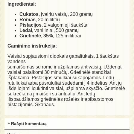
Ingredientai:
Cukatos
, įvairių vaisių, 200 gramų
Romas
, 20 mililitrų
Pistacijos
, 2 valgomieji šaukštai
Ledai
, vaniliniai, 500 gramų
Grietinėlė, 35%
, 125 mililitrai
Gaminimo instrukcija:
Vaisiai supjaustomi didokais gabaliukais. 1 šaukštas
vandens
sumaišomas su romu ir užpilamas ant vaisių. Uždengti
vaisiai palaikomi 30 minučių. Grietinėlė standžiai
išplakama. Pistacijos smulkiai sukapojamos. Ledų
rutuliukai arba pusrutuliai sudedami į 4 indelius. Ant jų
išdėliojami įcukrinti vaisiai, užpilama skysčio. Grietinėlė
sukrečiama į maišeli su antgaliu. Ant ledų
išspaudžiamos grietinėlės roželės ir apibarstomos
pistacijomis. Skanaus.
» Rašyti komentarą