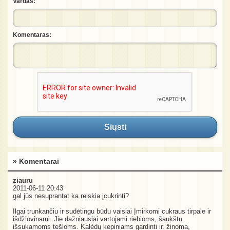
Vardas:
Komentaras:
Siųsti
» Komentarai
ziauru
2011-06-11 20:43
gal jūs nesuprantat ka reiskia įcukrinti?
Ilgai trunkančiu ir sudėtingu būdu vaisiai Įmirkomi cukraus tirpale ir
išdžiovinami. Jie dažniausiai vartojami riebioms, šaukštu
išsukamoms tešloms. Kalėdų kepiniams gardinti ir. žinoma,