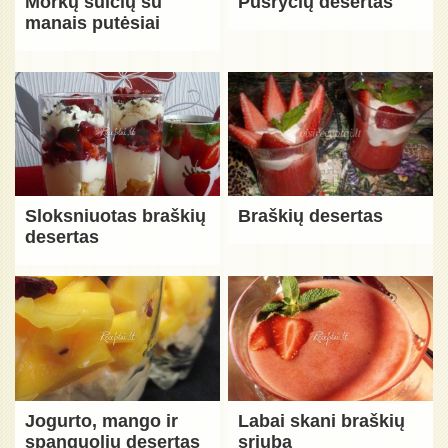
Morkų sulčių su
Pusryčių desertas
manais putėsiai
Sloksniuotas braškių
Braškių desertas
desertas
Jogurto, mango ir
Labai skani braškių
spanguolių desertas
sriuba