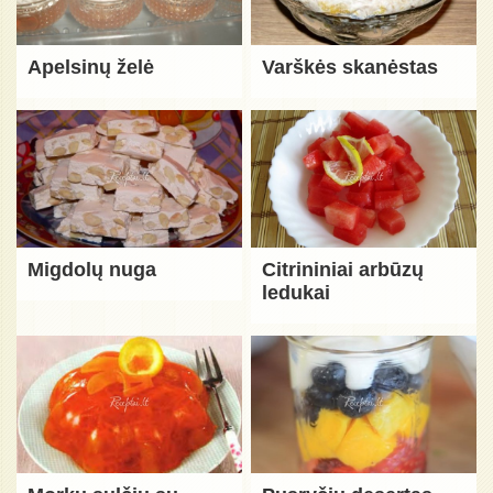
Apelsinų želė
Varškės skanėstas
Migdolų nuga
Citrininiai arbūzų
ledukai