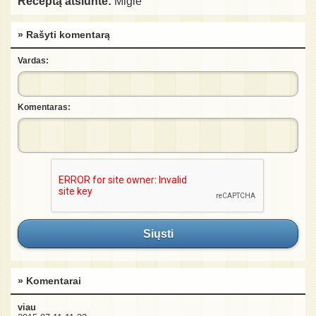
Receptą atsiuntė:
Miglė
» Rašyti komentarą
Vardas:
Komentaras:
Siųsti
» Komentarai
viau