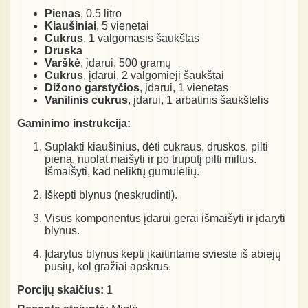
Pienas
, 0.5 litro
Kiaušiniai
, 5 vienetai
Cukrus
, 1 valgomasis šaukštas
Druska
Varškė
, įdarui, 500 gramų
Cukrus
, įdarui, 2 valgomieji šaukštai
Dižono garstyčios
, įdarui, 1 vienetas
Vanilinis cukrus
, įdarui, 1 arbatinis šaukštelis
Gaminimo instrukcija:
Suplakti kiaušinius, dėti cukraus, druskos, pilti
pieną, nuolat maišyti ir po truputį pilti miltus.
Išmaišyti, kad neliktų gumulėlių.
Iškepti blynus (neskrudinti).
Visus komponentus įdarui gerai išmaišyti ir įdaryti
blynus.
Įdarytus blynus kepti įkaitintame svieste iš abiejų
pusių, kol gražiai apskrus.
Porcijų skaičius:
1