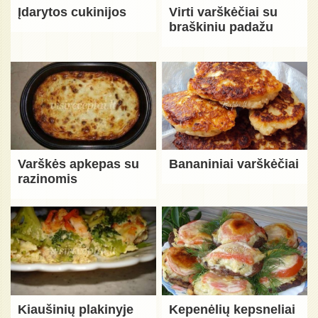
Įdarytos cukinijos
Virti varškėčiai su
braškiniu padažu
Varškės apkepas su
Bananiniai varškėčiai
razinomis
Kiaušinių plakinyje
Kepenėlių kepsneliai