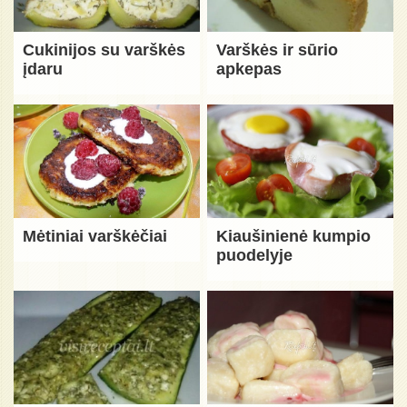
Cukinijos su varškės
Varškės ir sūrio
įdaru
apkepas
Mėtiniai varškėčiai
Kiaušinienė kumpio
puodelyje