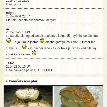
2015-07-11 11:32
Garstycios
migle
2015-06-01 22:37
Cia toki recepta susapnavau nepykit
as
2015-01-22 10:49
su surašytais ingradijantais patiekalo kaina 15 lt ryškiai perslenkta
.. o jau koks įdaras
dižono garstyčios 1 vnt .. ir vanilinio
cukraus ...
kas čia per receptas ?? toks jausmas kad bile ką
surašė ir skanaus
TERA
2014-02-06 16:30
O tai naujiena parase...DDDDDDD
» Panašūs receptai