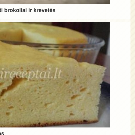
i brokoliai ir krevetės
as