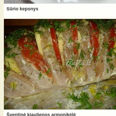
Sūrio kepsnys
Šventinė kiaulienos armonikėlė