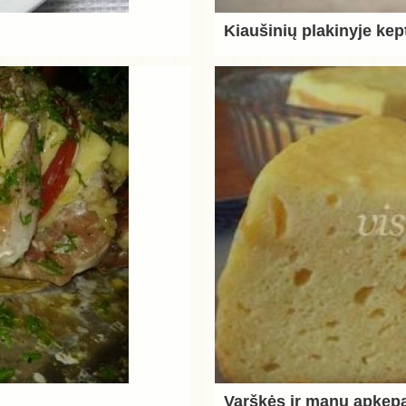
Kiaušinių plakinyje kept
Varškės ir manų apkep