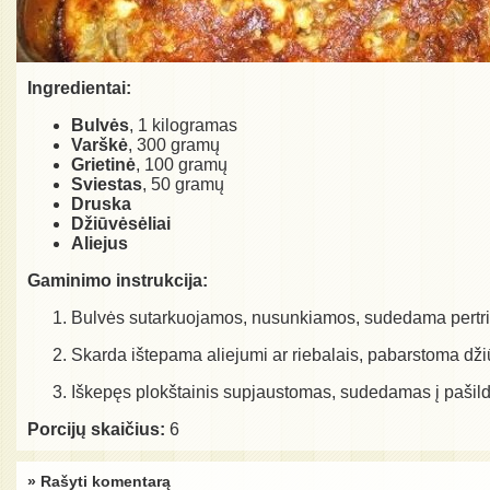
Ingredientai:
Bulvės
, 1 kilogramas
Varškė
, 300 gramų
Grietinė
, 100 gramų
Sviestas
, 50 gramų
Druska
Džiūvėsėliai
Aliejus
Gaminimo instrukcija:
Bulvės sutarkuojamos, nusunkiamos, sudedama pertrin
Skarda ištepama aliejumi ar riebalais, pabarstoma džiū
Iškepęs plokštainis supjaustomas, sudedamas į pašild
Porcijų skaičius:
6
» Rašyti komentarą