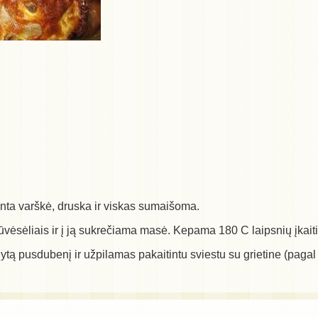
ta varškė, druska ir viskas sumaišoma.
vėsėliais ir į ją sukrečiama masė. Kepama 180 C laipsnių įkaiti
ytą pusdubenį ir užpilamas pakaitintu sviestu su grietine (pag