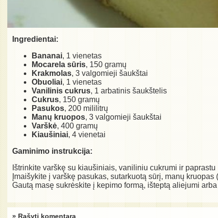
Ingredientai:
Bananai
, 1 vienetas
Mocarela sūris
, 150 gramų
Krakmolas
, 3 valgomieji šaukštai
Obuoliai
, 1 vienetas
Vanilinis cukrus
, 1 arbatinis šaukštelis
Cukrus
, 150 gramų
Pasukos
, 200 mililitrų
Manų kruopos
, 3 valgomieji šaukštai
Varškė
, 400 gramų
Kiaušiniai
, 4 vienetai
Gaminimo instrukcija:
Ištrinkite varškę su kiaušiniais, vaniliniu cukrumi ir paprastu
Įmaišykite į varškę pasukas, sutarkuotą sūrį, manų kruopas (
Gautą masę sukrėskite į kepimo formą, išteptą aliejumi arba 
» Rašyti komentarą