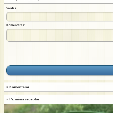
Vardas:
Komentaras:
» Komentarai
» Panašūs receptai