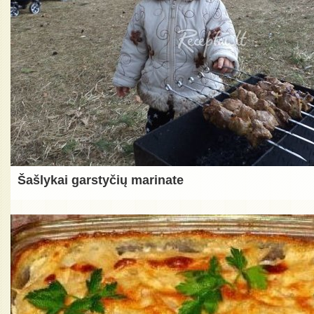
Šašlykai garstyčių marinate