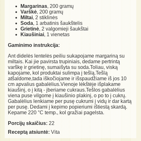
Margarinas
, 200 gramų
Varškė
, 200 gramų
Miltai
, 2 stiklinės
Soda
, 1 arbatinis šaukštelis
Grietinė
, 2 valgomieji šaukštai
Kiaušiniai
, 1 vienetas
Gaminimo instrukcija:
Ant didelės lentelės peiliu sukapojame margariną su
miltais. Kai jie pavirsta trupiniais, dedame pertrintą
varškę ir grietinę, sumaišyta su soda.Toliau, viską
kapojame, kol produktai sulimpa į tešlą.Tešlą
atšaldome,tada iškočiojame ir išspaudžiame iš jos 10
cm apvalius gabalėlius.Vienoje lėkštėje išplakame
kiaušinį, o į kitą - įberiame cukraus.Tešlos gabalėlius
viena puse vilgome į kiaušinio plakinį, o po to į cukrų.
Gabalėlius lenkiame per pusę cukrumi į vidų ir dar kartą
per pusę. Dedami į kepimo popieriumi ištiestą skardą.
Kepame 220 °C temp., kol gražiai pagelsta.
Porcijų skaičius:
22
Receptą atsiuntė:
Vita