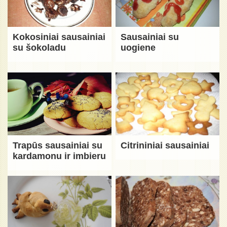
Kokosiniai sausainiai
Sausainiai su
su šokoladu
uogiene
Trapūs sausainiai su
Citrininiai sausainiai
kardamonu ir imbieru