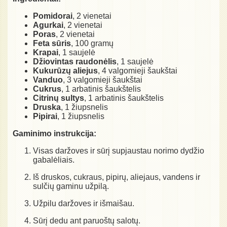
Pomidorai
, 2 vienetai
Agurkai
, 2 vienetai
Poras
, 2 vienetai
Feta sūris
, 100 gramų
Krapai
, 1 saujelė
Džiovintas raudonėlis
, 1 saujelė
Kukurūzų aliejus
, 4 valgomieji šaukštai
Vanduo
, 3 valgomieji šaukštai
Cukrus
, 1 arbatinis šaukštelis
Citrinų sultys
, 1 arbatinis šaukštelis
Druska
, 1 žiupsnelis
Pipirai
, 1 žiupsnelis
Gaminimo instrukcija:
Visas daržoves ir sūrį supjaustau norimo dydžio
gabalėliais.
Iš druskos, cukraus, pipirų, aliejaus, vandens ir
sulčių gaminu užpilą.
Užpilu daržoves ir išmaišau.
Sūrį dedu ant paruoštų salotų.