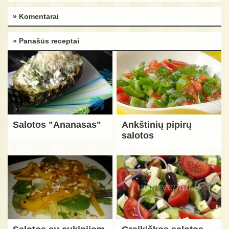
» Komentarai
» Panašūs receptai
Salotos "Ananasas"
Ankštinių pipirų
salotos