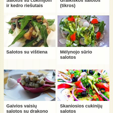
Salotos su cukinijom
Graikiškos salotos
ir kedro riešutais
(tikros)
Salotos su vištiena
Mėlynojo sūrio
salotos
Gaivios vaisių
Skaniosios cukinijų
salotos su drakono
salotos