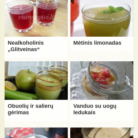
Nealkoholinis
Mėtinis limonadas
„Glitveinas“
Obuolių ir salierų
Vanduo su uogų
gėrimas
ledukais