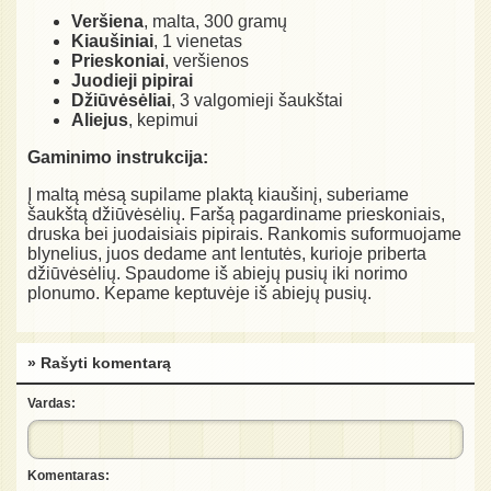
Veršiena
, malta, 300 gramų
Kiaušiniai
, 1 vienetas
Prieskoniai
, veršienos
Juodieji pipirai
Džiūvėsėliai
, 3 valgomieji šaukštai
Aliejus
, kepimui
Gaminimo instrukcija:
Į maltą mėsą supilame plaktą kiaušinį, suberiame
šaukštą džiūvėsėlių. Faršą pagardiname prieskoniais,
druska bei juodaisiais pipirais. Rankomis suformuojame
blynelius, juos dedame ant lentutės, kurioje priberta
džiūvėsėlių. Spaudome iš abiejų pusių iki norimo
plonumo. Kepame keptuvėje iš abiejų pusių.
» Rašyti komentarą
Vardas:
Komentaras: