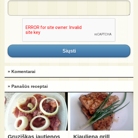
Siųsti
» Komentarai
» Panašūs receptai
Gruziškas jautienos
Kiauliena grill