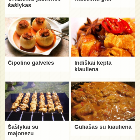
šašlykas
Čipolino galvelės
Indiškai kepta
kiauliena
Šašlykai su
Guliašas su kiauliena
majonezu