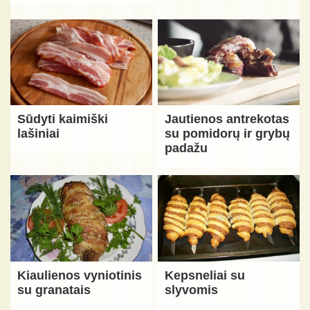
Sūdyti kaimiški
Jautienos antrekotas
lašiniai
su pomidorų ir grybų
padažu
Kiaulienos vyniotinis
Kepsneliai su
su granatais
slyvomis