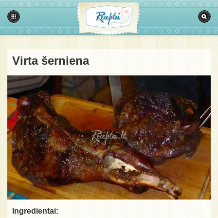
Virta šerniena
Ingredientai: