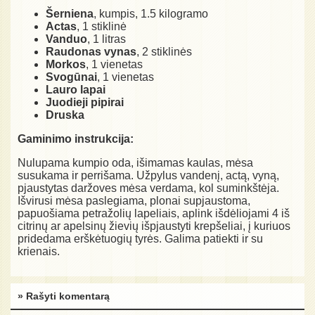
Šerniena
, kumpis, 1.5 kilogramo
Actas
, 1 stiklinė
Vanduo
, 1 litras
Raudonas vynas
, 2 stiklinės
Morkos
, 1 vienetas
Svogūnai
, 1 vienetas
Lauro lapai
Juodieji pipirai
Druska
Gaminimo instrukcija:
Nulupama kumpio oda, išimamas kaulas, mėsa
susukama ir perrišama. Užpylus vandenį, actą, vyną,
pjaustytas daržoves mėsa verdama, kol suminkštėja.
Išvirusi mėsa paslegiama, plonai supjaustoma,
papuošiama petražolių lapeliais, aplink išdėliojami 4 iš
citrinų ar apelsinų žievių išpjaustyti krepšeliai, į kuriuos
pridedama erškėtuogių tyrės. Galima patiekti ir su
krienais.
» Rašyti komentarą