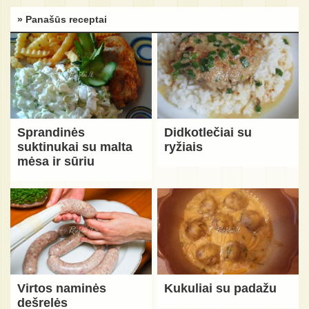
» Panašūs receptai
Sprandinės
Didkotlečiai su
suktinukai su malta
ryžiais
mėsa ir sūriu
Virtos naminės
Kukuliai su padažu
dešrelės