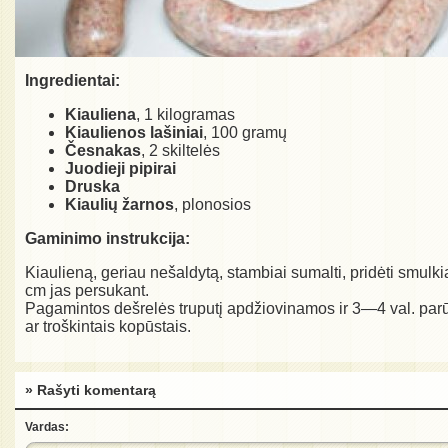
Ingredientai:
Kiauliena
, 1 kilogramas
Kiaulienos lašiniai
, 100 gramų
Česnakas
, 2 skiltelės
Juodieji pipirai
Druska
Kiaulių žarnos
, plonosios
Gaminimo instrukcija:
Kiaulieną, geriau nešaldytą, stambiai sumalti, pridėti smul
cm jas persukant.
Pagamintos dešrelės truputį apdžiovinamos ir 3—4 val. par
ar troškintais kopūstais.
» Rašyti komentarą
Vardas: