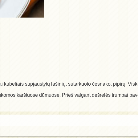
kiai kubeliais supjaustytų lašinių, sutarkuoto česnako, pipirų.
ūkomos karštuose dūmuose. Prieš valgant dešrelės trumpai pav