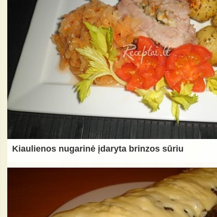
Kiaulienos nugarinė įdaryta brinzos sūriu