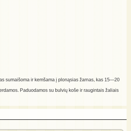
 Viskas sumaišoma ir kemšama į plonąsias žarnas, kas 15—20
erdamos. Paduodamos su bulvių koše ir raugintais žaliais