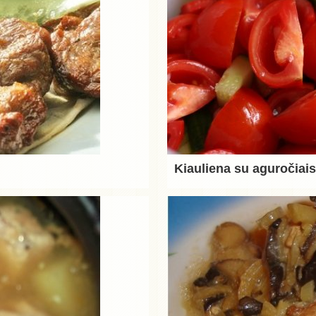
Kiauliena su aguročiai