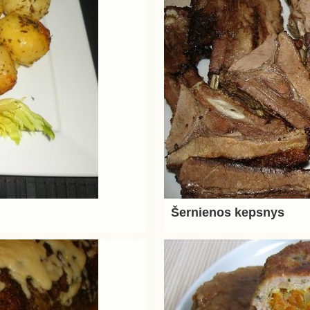
Šernienos kepsnys