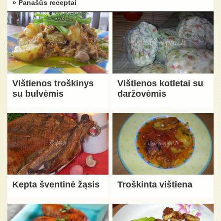
» Panašūs receptai
Vištienos troškinys
Vištienos kotletai su
su bulvėmis
daržovėmis
Kepta šventinė žąsis
Troškinta vištiena