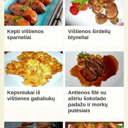
Kepti vištienos
Vištienos širdelių
sparneliai
blyneliai
Kepsniukai iš
Antienos filė su
vištienos gabaliukų
aštriu šokolado
padažu ir morkų
putėsiais