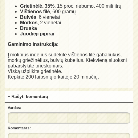
Grietinėlė, 35%
, 15 proc. riebumo, 400 mililitrų
Vištienos filė
, 600 gramų
Bulvės
, 6 vienetai
Morkos
, 2 vienetai
Druska
Juodieji pipirai
Gaminimo instrukcija:
Į molinius indelius sudėkite vištienos filė gabaliukus,
morkų griežinėlius, bulvių kubelius. Kiekvieną sluoksnį
pabarstykite prieskoniais.
Viską užpilkite grietinėle.
Kepkite 200 laipsnių orkaitėje 20 minučių.
» Rašyti komentarą
Vardas:
Komentaras: