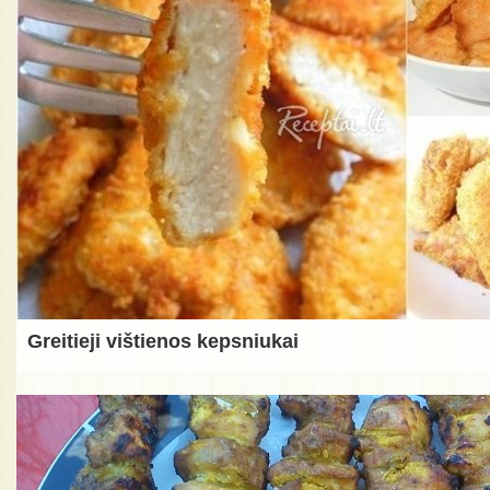
Greitieji vištienos kepsniukai