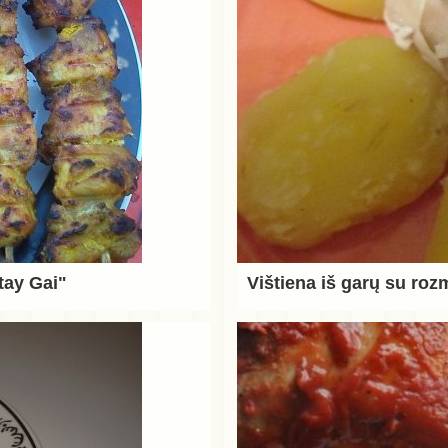
tay Gai"
Vištiena iš garų su roz