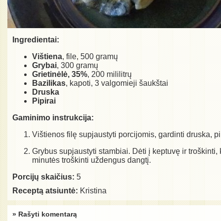
Ingredientai:
Vištiena
, file, 500 gramų
Grybai
, 300 gramų
Grietinėlė, 35%
, 200 mililitrų
Bazilikas
, kapoti, 3 valgomieji šaukštai
Druska
Pipirai
Gaminimo instrukcija:
Vištienos filę supjaustyti porcijomis, gardinti druska, pi
Grybus supjaustyti stambiai. Dėti į keptuvę ir troškinti, k
minutės troškinti uždengus dangtį.
Porcijų skaičius:
5
Receptą atsiuntė:
Kristina
» Rašyti komentarą