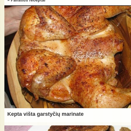
» Panašūs receptai
Kepta višta garstyčių marinate