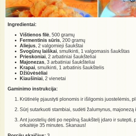
Ingredientai:
Vištienos filė
, 500 gramų
Fermentinis sūris
, 200 gramų
Aliejus
, 2 valgomieji šaukštai
Svogūnų laiškai
, smulkinti, 1 valgomasis šaukštas
Prieskoniai
, 2 arbatiniai šaukšteliai
Majonezas
, 3 arbatiniai šaukšteliai
Krapai
, smulkinti, 1 arbatinis šaukštelis
Džiūvėsėliai
Kiaušiniai
, 2 vienetai
Gaminimo instrukcija:
Krūtinėlę pjaustyti plonomis ir išilgomis juostelėmis, pl
Sūrį sutarkuoti stambiai, sudėti žalumynus, majonezą ir
Ant juostelių dėti po nepilną šaukštelį įdaro ir sutepti
orkaitėje 35 minutes. Skanaus!
Porcijų skaičius:
3