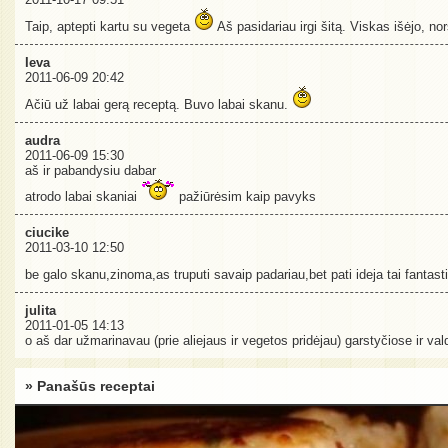
Taip, aptepti kartu su vegeta
Aš pasidariau irgi šitą. Viskas išėjo, n
Ieva
2011-06-09 20:42
Ačiū už labai gerą receptą. Buvo labai skanu.
audra
2011-06-09 15:30
aš ir pabandysiu dabar
atrodo labai skaniai
pažiūrėsim kaip pavyks
ciucike
2011-03-10 12:50
be galo skanu,zinoma,as truputi savaip padariau,bet pati ideja tai fantas
julita
2011-01-05 14:13
o aš dar užmarinavau (prie aliejaus ir vegetos pridėjau) garstyčiose ir val
» Panašūs receptai