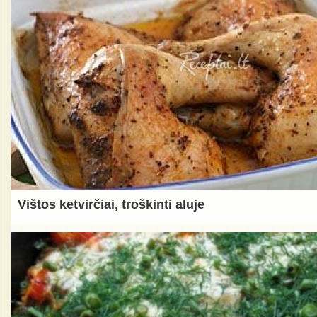
Vištos ketvirčiai, troškinti aluje