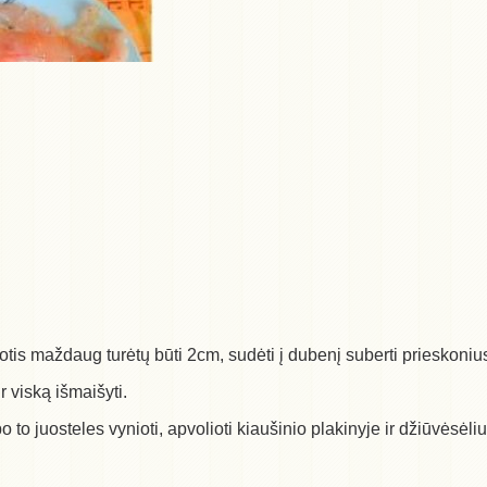
otis maždaug turėtų būti 2cm, sudėti į dubenį suberti prieskonius,
 viską išmaišyti.
, po to juosteles vynioti, apvolioti kiaušinio plakinyje ir džiūvės