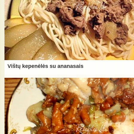
Vištų kepenėlės su ananasais