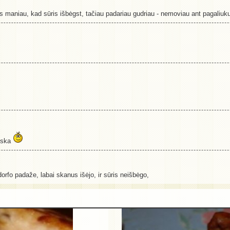
ors maniau, kad sūris išbėgst, tačiau padariau gudriau - nemoviau ant pagaliu
tiska
dorfo padaže, labai skanus išėjo, ir sūris neišbėgo,