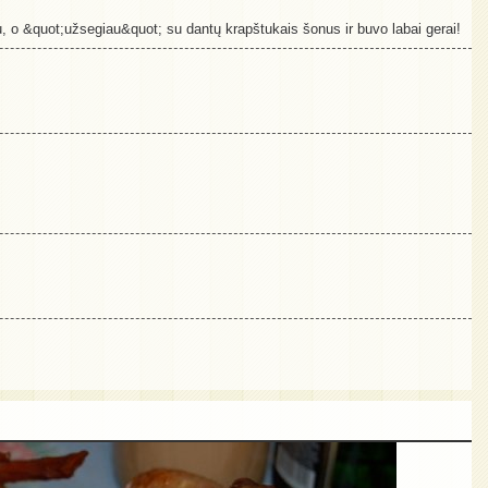
ku, o &quot;užsegiau&quot; su dantų krapštukais šonus ir buvo labai gerai!