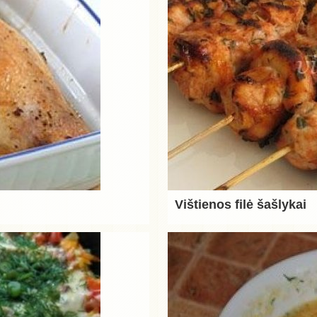
Vištienos filė šašlykai