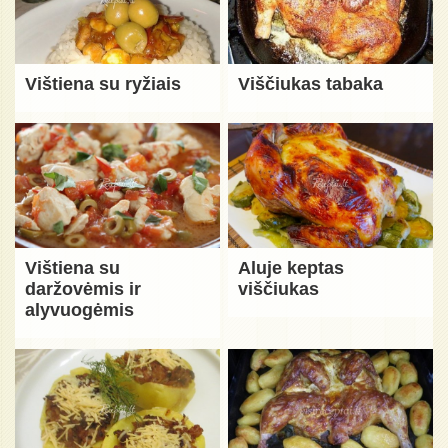
Vištiena su ryžiais
Viščiukas tabaka
Vištiena su
Aluje keptas
daržovėmis ir
viščiukas
alyvuogėmis