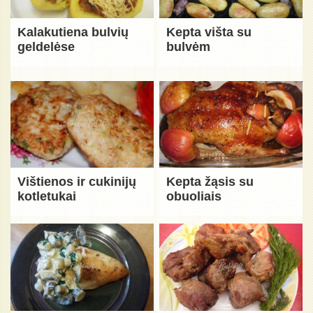
Kalakutiena bulvių
Kepta višta su
geldelėse
bulvėm
Vištienos ir cukinijų
Kepta žąsis su
kotletukai
obuoliais