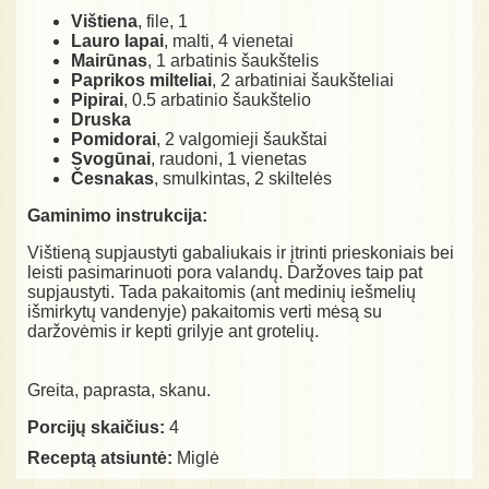
Vištiena
, file, 1
Lauro lapai
, malti, 4 vienetai
Mairūnas
, 1 arbatinis šaukštelis
Paprikos milteliai
, 2 arbatiniai šaukšteliai
Pipirai
, 0.5 arbatinio šaukštelio
Druska
Pomidorai
, 2 valgomieji šaukštai
Svogūnai
, raudoni, 1 vienetas
Česnakas
, smulkintas, 2 skiltelės
Gaminimo instrukcija:
Vištieną supjaustyti gabaliukais ir įtrinti prieskoniais bei
leisti pasimarinuoti pora valandų. Daržoves taip pat
supjaustyti. Tada pakaitomis (ant medinių iešmelių
išmirkytų vandenyje) pakaitomis verti mėsą su
daržovėmis ir kepti grilyje ant grotelių.
Greita, paprasta, skanu.
Porcijų skaičius:
4
Receptą atsiuntė:
Miglė