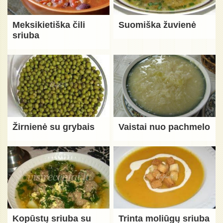
Meksikietiška čili
Suomiška žuvienė
sriuba
Žirnienė su grybais
Vaistai nuo pachmelo
Kopūstų sriuba su
Trinta moliūgų sriuba