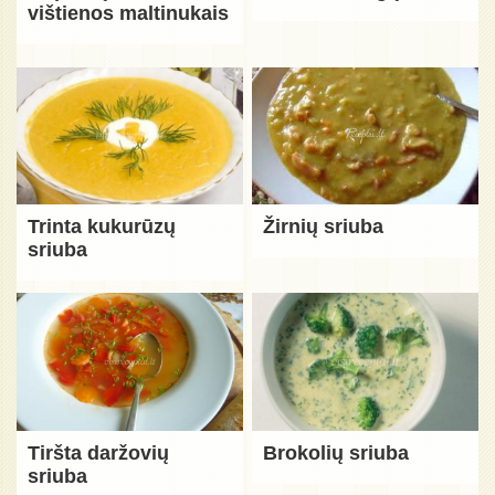
vištienos maltinukais
Trinta kukurūzų
Žirnių sriuba
sriuba
Tiršta daržovių
Brokolių sriuba
sriuba