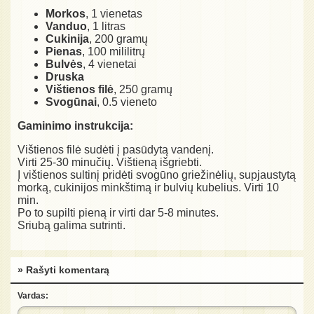
Morkos
, 1 vienetas
Vanduo
, 1 litras
Cukinija
, 200 gramų
Pienas
, 100 mililitrų
Bulvės
, 4 vienetai
Druska
Vištienos filė
, 250 gramų
Svogūnai
, 0.5 vieneto
Gaminimo instrukcija:
Vištienos filė sudėti į pasūdytą vandenį.
Virti 25-30 minučių. Vištieną išgriebti.
Į vištienos sultinį pridėti svogūno griežinėlių, supjaustytą
morką, cukinijos minkštimą ir bulvių kubelius. Virti 10
min.
Po to supilti pieną ir virti dar 5-8 minutes.
Sriubą galima sutrinti.
» Rašyti komentarą
Vardas: