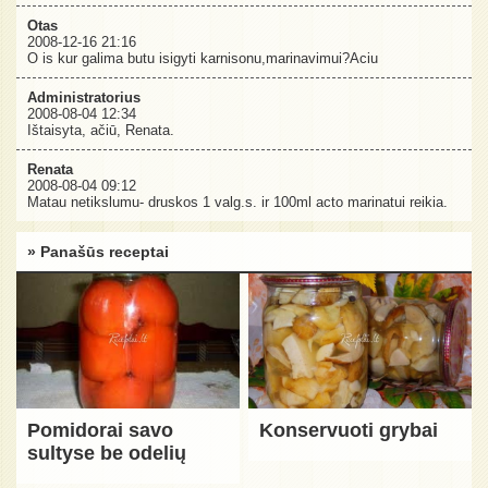
Otas
2008-12-16 21:16
O is kur galima butu isigyti karnisonu,marinavimui?Aciu
Administratorius
2008-08-04 12:34
Ištaisyta, ačiū, Renata.
Renata
2008-08-04 09:12
Matau netikslumu- druskos 1 valg.s. ir 100ml acto marinatui reikia.
» Panašūs receptai
Pomidorai savo
Konservuoti grybai
sultyse be odelių