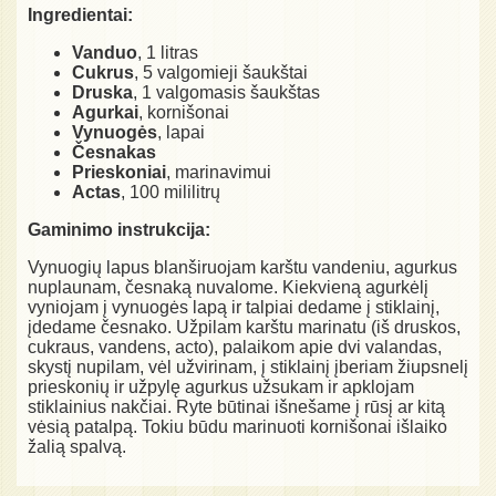
Ingredientai:
Vanduo
, 1 litras
Cukrus
, 5 valgomieji šaukštai
Druska
, 1 valgomasis šaukštas
Agurkai
, kornišonai
Vynuogės
, lapai
Česnakas
Prieskoniai
, marinavimui
Actas
, 100 mililitrų
Gaminimo instrukcija:
Vynuogių lapus blanširuojam karštu vandeniu, agurkus
nuplaunam, česnaką nuvalome. Kiekvieną agurkėlį
vyniojam į vynuogės lapą ir talpiai dedame į stiklainį,
įdedame česnako. Užpilam karštu marinatu (iš druskos,
cukraus, vandens, acto), palaikom apie dvi valandas,
skystį nupilam, vėl užvirinam, į stiklainį įberiam žiupsnelį
prieskonių ir užpylę agurkus užsukam ir apklojam
stiklainius nakčiai. Ryte būtinai išnešame į rūsį ar kitą
vėsią patalpą. Tokiu būdu marinuoti kornišonai išlaiko
žalią spalvą.