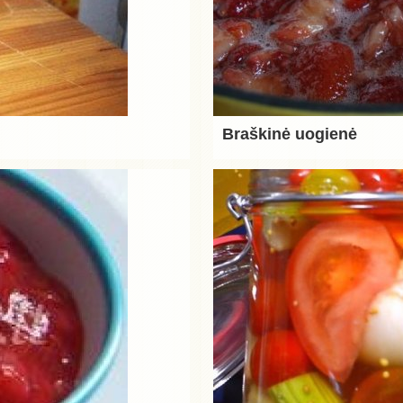
Braškinė uogienė