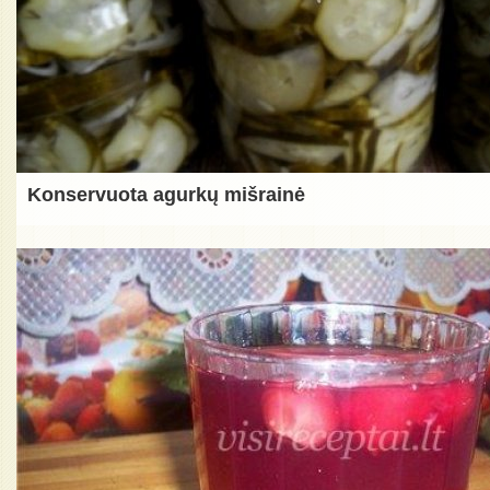
Konservuota agurkų mišrainė