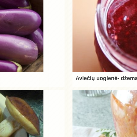
Aviečių uogienė- džem