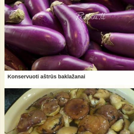
Konservuoti aštrūs baklažanai