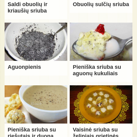
Saldi obuolių ir
Obuolių sulčių sriuba
kriaušių sriuba
Aguonpienis
Pieniška sriuba su
aguonų kukuliais
Pieniška sriuba su
Vaisinė sriuba su
riešutais ir duona
želiniais grietinės