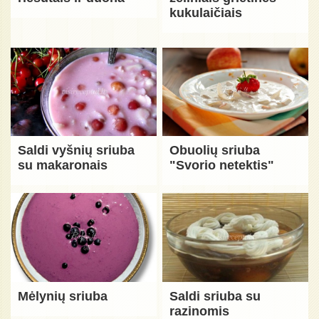
kukulaičiais
Saldi vyšnių sriuba
Obuolių sriuba
su makaronais
"Svorio netektis"
Mėlynių sriuba
Saldi sriuba su
razinomis