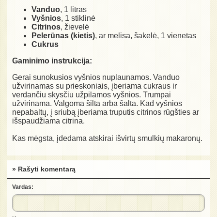
Vanduo
, 1 litras
Vyšnios
, 1 stiklinė
Citrinos
, žievelė
Pelerūnas (kietis)
, ar melisa, šakelė, 1 vienetas
Cukrus
Gaminimo instrukcija:
Gerai sunokusios vyšnios nuplaunamos. Vanduo
užvirinamas su prieskoniais, įberiama cukraus ir
verdančiu skysčiu užpilamos vyšnios. Trumpai
užvirinama. Valgoma šilta arba šalta. Kad vyšnios
nepabaltų, į sriubą įberiama truputis citrinos rūgšties ar
išspaudžiama citrina.
Kas mėgsta, įdedama atskirai išvirtų smulkių makaronų.
» Rašyti komentarą
Vardas: