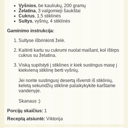
Vyšnios
, be kauliukų, 200 gramų
Želatina
, 3 valgomieji šaukštai
Cukrus
, 1.5 stiklinės
Sultys
, vyšnių, 4 stiklinės
Gaminimo instrukcija:
Sultyse išbrinkinti želė.
Kaitinti kartu su cukrumi nuolat maišant, kol ištirps
cukrus su želatina.
Viską supilstyti į stiklines ir kiek sustingus masę į
kiekvieną stiklinę berti vyšnių.
Jei norite sustingusį desertą išversti iš stiklinių,
keletą sekundžių stiklinė palaikykykite karštame
vandenyje.
Skanaus :)
Porcijų skaičius:
1
Receptą atsiuntė:
Viktorija