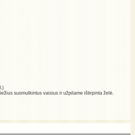
.)
ežius susmulkintus vaisius ir užpilame ištirpinta želė.