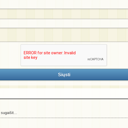
Siųsti
sugaišit...