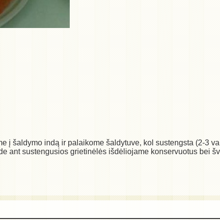
ame į šaldymo indą ir palaikome šaldytuve, kol sustengsta (2-3 val
de ant sustengusios grietinėlės išdėliojame konservuotus bei švi