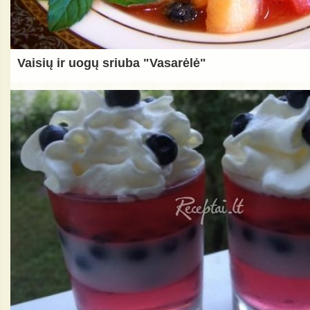
Vaisių ir uogų sriuba "Vasarėlė"