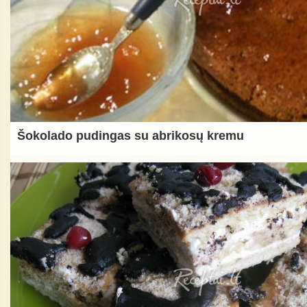
Šokolado pudingas su abrikosų kremu