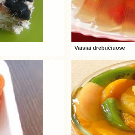
Vaisiai drebučiuose