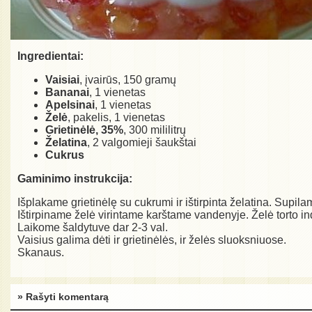
Ingredientai:
Vaisiai
, įvairūs, 150 gramų
Bananai
, 1 vienetas
Apelsinai
, 1 vienetas
Želė
, pakelis, 1 vienetas
Grietinėlė, 35%
, 300 mililitrų
Želatina
, 2 valgomieji šaukštai
Cukrus
Gaminimo instrukcija:
Išplakame grietinėlę su cukrumi ir ištirpinta želatina. Supil
Ištirpiname želė virintame karštame vandenyje. Želė torto in
Laikome šaldytuve dar 2-3 val.
Vaisius galima dėti ir grietinėlės, ir želės sluoksniuose.
Skanaus.
» Rašyti komentarą