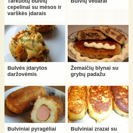
Tarkuotų bulvių
Bulvių vėdarai
cepelinai su mėsos ir
varškės įdarais
Bulvės įdarytos
Žemaičių blynai su
daržovėmis
grybų padažu
Bulviniai pyragėliai
Bulviniai zrazai su