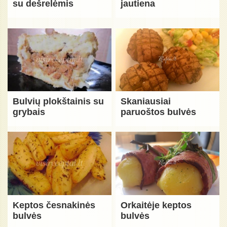
su dešrelėmis
jautiena
Bulvių plokštainis su
Skaniausiai
grybais
paruoštos bulvės
Keptos česnakinės
Orkaitėje keptos
bulvės
bulvės