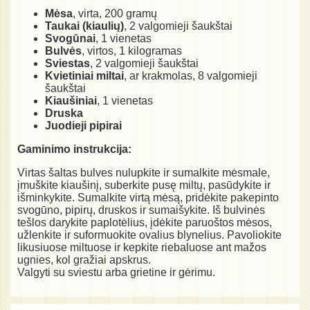
Mėsa
, virta, 200 gramų
Taukai (kiaulių)
, 2 valgomieji šaukštai
Svogūnai
, 1 vienetas
Bulvės
, virtos, 1 kilogramas
Sviestas
, 2 valgomieji šaukštai
Kvietiniai miltai
, ar krakmolas, 8 valgomieji
šaukštai
Kiaušiniai
, 1 vienetas
Druska
Juodieji pipirai
Gaminimo instrukcija:
Virtas šaltas bulves nulupkite ir sumalkite mėsmale,
įmuškite kiaušinį, suberkite pusę miltų, pasūdykite ir
išminkykite. Sumalkite virtą mėsą, pridėkite pakepinto
svogūno, pipirų, druskos ir sumaišykite. Iš bulvinės
tešlos darykite paplotėlius, įdėkite paruoštos mėsos,
užlenkite ir suformuokite ovalius blynelius. Pavoliokite
likusiuose miltuose ir kepkite riebaluose ant mažos
ugnies, kol gražiai apskrus.
Valgyti su sviestu arba grietine ir gėrimu.