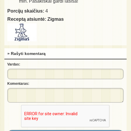
min. Pasakiškai gardi lašiša!
Porcijų skaičius:
4
Receptą atsiuntė:
Zigmas
» Rašyti komentarą
Vardas:
Komentaras: