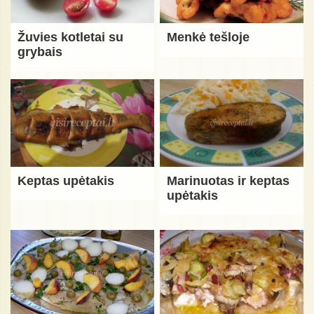
Žuvies kotletai su
Menkė tešloje
grybais
Keptas upėtakis
Marinuotas ir keptas
upėtakis