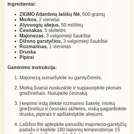
Ingredientai:
ZIGMO Atlantinių lašišų filė
, 600 gramų
Morkos
, 2 vienetai
Alyvuogių aliejus
, 50 mililitrų
Česnakas
, 5 skiltelės
Majonezas
, 3 valgomieji šaukštai
Dižono garstyčios
, 3 valgomieji šaukštai
Rozmarinas
, 1 vienetas
Druska
Pipirai
Gaminimo instrukcija:
Majonezą sumaišykite su garstyčiomis.
Morką švariai nuskuskite ir supjaustykite plonais
griežinėliais. Nulupkite česnaką.
Į kepimo indą dėkite rozmarino šakelę, morkų
griežinėlius ir česnako skilteles, viską pagardinkite
druska, pipirais ir apšlakstykite aliejumi.
Lašišos filė aptepkite paruoštu majonezo-garstyčių
padažu ir kepkite 180 laipsnių temperatūroje 15