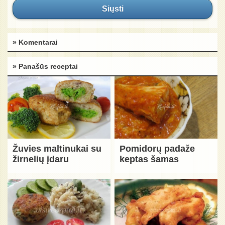
Siųsti
» Komentarai
» Panašūs receptai
Žuvies maltinukai su
Pomidorų padaže
žirnelių įdaru
keptas šamas