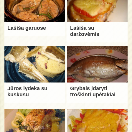
Lašiša garuose
Lašiša su
daržovėmis
Jūros lydeka su
Grybais įdaryti
kuskusu
troškinti upėtakiai