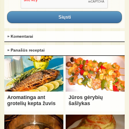
Siųsti
» Komentarai
» Panašūs receptai
Aromatinga ant
Jūros gėrybių
grotelių kepta žuvis
šašlykas