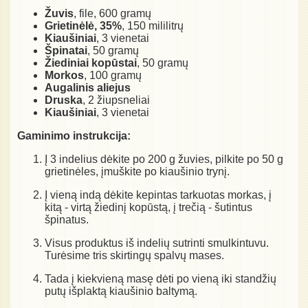
Žuvis
, file, 600 gramų
Grietinėlė, 35%
, 150 mililitrų
Kiaušiniai
, 3 vienetai
Špinatai
, 50 gramų
Žiediniai kopūstai
, 50 gramų
Morkos
, 100 gramų
Augalinis aliejus
Druska
, 2 žiupsneliai
Kiaušiniai
, 3 vienetai
Gaminimo instrukcija:
Į 3 indelius dėkite po 200 g žuvies, pilkite po 50 g
grietinėles, įmuškite po kiaušinio trynį.
Į vieną indą dėkite kepintas tarkuotas morkas, į
kitą - virtą žiedinį kopūstą, į trečią - šutintus
špinatus.
Visus produktus iš indelių sutrinti smulkintuvu.
Turėsime tris skirtingų spalvų mases.
Tada į kiekvieną masę dėti po vieną iki standžių
putų išplaktą kiaušinio baltymą.