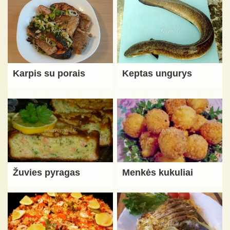
Karpis su porais
Keptas ungurys
Žuvies pyragas
Menkės kukuliai