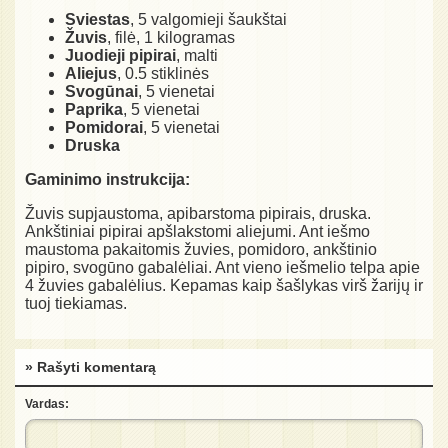
Sviestas
, 5 valgomieji šaukštai
Žuvis
, filė, 1 kilogramas
Juodieji pipirai
, malti
Aliejus
, 0.5 stiklinės
Svogūnai
, 5 vienetai
Paprika
, 5 vienetai
Pomidorai
, 5 vienetai
Druska
Gaminimo instrukcija:
Žuvis supjaustoma, apibarstoma pipirais, druska.
Ankštiniai pipirai apšlakstomi aliejumi. Ant iešmo
maustoma pakaitomis žuvies, pomidoro, ankštinio
pipiro, svogūno gabalėliai. Ant vieno iešmelio telpa apie
4 žuvies gabalėlius. Kepamas kaip šašlykas virš žarijų ir
tuoj tiekiamas.
» Rašyti komentarą
Vardas: