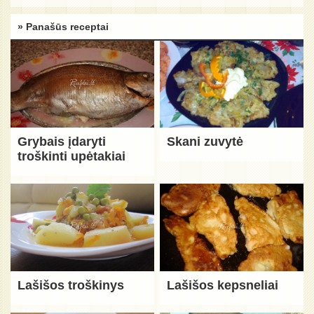
» Panašūs receptai
Grybais įdaryti
Skani zuvytė
troškinti upėtakiai
Lašišos troškinys
Lašišos kepsneliai