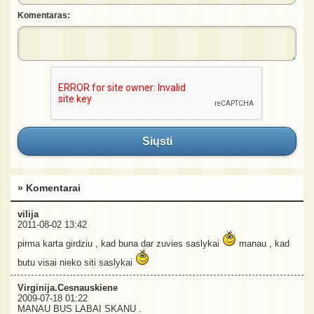
Komentaras:
Siųsti
» Komentarai
vilija
2011-08-02 13:42
pirma karta girdziu , kad buna dar zuvies saslykai
manau , kad
butu visai nieko siti saslykai
Virginija.Cesnauskiene
2009-07-18 01:22
MANAU BUS LABAI SKANU .